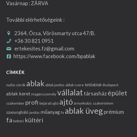
Vasárnap : ZÁRVA
További elérhetőségeink :
2364, Ócsa, Vörösmarty utca 47/B.
+36 30 821 0951
ertekesites.fz@gmail.com
https://www.facebook.com/bpablak
CÍMKÉK
ablak
tetőablak
nyílás zárók
ablak javítás
ablak csere
Budapest
vállalat
épület
társasház
ablak keret
magánszemély
ajtó
profi
szakember
bejárati ajtó
árnyékolás
szakértelem
ablak üveg
prémium
műanyag
szunyogháló
javítás
fa
fa
kültéri
beltéri