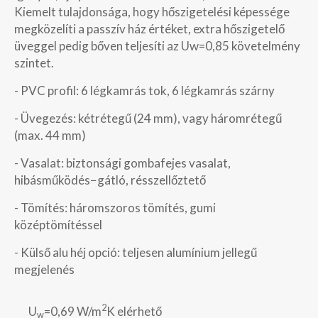
Kiemelt tulajdonsága, hogy hőszigetelési képessége
megközelíti a passzív ház értéket, extra hőszigetelő
üveggel pedig bőven teljesíti az Uw=0,85 követelmény
szintet.
- PVC profil: 6 légkamrás tok, 6 légkamrás szárny
- Üvegezés: kétrétegű (24 mm), vagy háromrétegű
(max. 44 mm)
- Vasalat: biztonsági gombafejes vasalat,
hibásműködés−gátló, résszellőztető
- Tömítés: háromszoros tömítés, gumi
középtömítéssel
- Külső alu héj opció: teljesen alumínium jellegű
megjelenés
2
U
=0,69 W/m
K elérhető
w