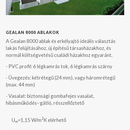
GEALAN 8000 ABLAKOK
A Gealan 8000 ablak és erkélyajtó ideális választás
lakás felújításához, új építésű társasházakhoz, és
normál költségvetésű családi házakhoz egyaránt.
- PVC profil: 6 légkamrás tok, 6 légkamrás szárny
- Üvegezés: kétrétegű (24 mm), vagy háromrétegű
(max. 44 mm)
- Vasalat: biztonsági gombafejes vasalat,
hibásműködés−gátló, résszellőztető
2
U
=1,15 W/m
K elérhető
w