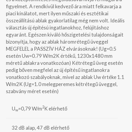
figyelmet. A rendkívül kedvező ára miatt felkavarja a
piaci kínálatot, mert ilyen műszaki és esztétikai
összeállítású ablak gyakorlatilag még nem volt. Ideális
választás új építésú ingatlanokhoz, felújításhoz
egyaránt. Egészen kiváló hőszigetelési tulajdonságait
bizonyítja, hogy az ablak háromrétegű üveggel
MEGFELEL a PASSZÍV HÁZ elvárásoknak! (Ug=0.5
esetén Uw=0.79 W/m2K értékű, 1230x1480 mm
méretű ablakra vonatkozóan) Kétrétegű üveg esetén
pedig bőven megfelel az új építésű ingatlanokra
vonatkozó szabályoknak, mivel az ablak Uw értéke 1.1
W/m2K (Ug=1.0 melegperemes kétrétegű üveggel,
szabvány méret esetén)
2
U
=0,79 W/m
K elérhető
w
32 dB alap, 47 dB elérhető