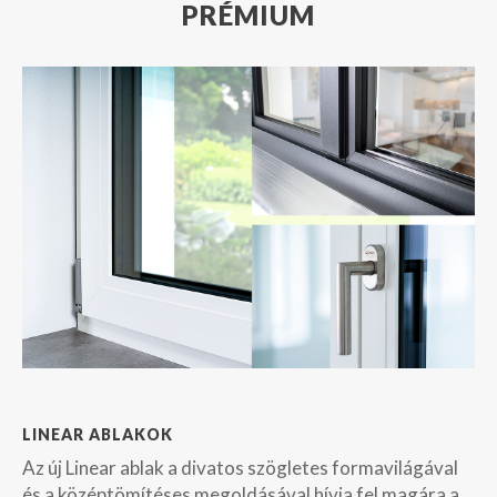
PRÉMIUM
LINEAR ABLAKOK
Az új Linear ablak a divatos szögletes formavilágával
és a középtömítéses megoldásával hívja fel magára a