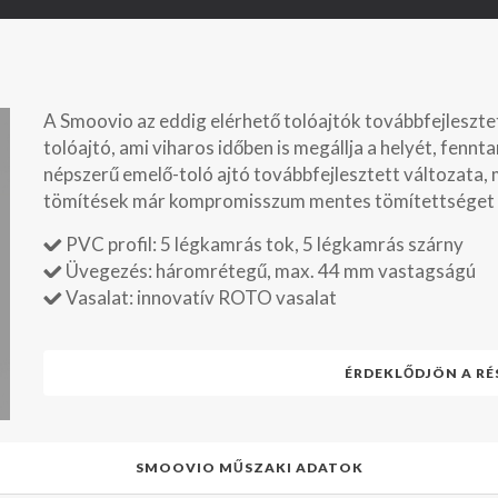
A Smoovio az eddig elérhető tolóajtók továbbfejleszte
tolóajtó, ami viharos időben is megállja a helyét, fennt
népszerű emelő-toló ajtó továbbfejlesztett változata, 
tömítések már kompromisszum mentes tömítettséget b
PVC profil: 5 légkamrás tok, 5 légkamrás szárny
Üvegezés: háromrétegű, max. 44 mm vastagságú
Vasalat: innovatív ROTO vasalat
ÉRDEKLŐDJÖN A RÉ
SMOOVIO MŰSZAKI ADATOK