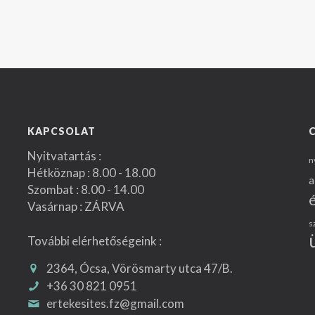
KAPCSOLAT
Nyitvatartás :
n
Hétköznap : 8.00 - 18.00
a
Szombat : 8.00 - 14.00
Vasárnap : ZÁRVA
s
További elérhetőségeink :
2364, Ócsa, Vörösmarty utca 47/B.
+36 30 821 0951
ertekesites.fz@gmail.com