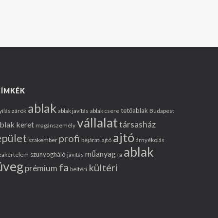
CÍMKÉK
ablak
tetőablak
yílás zárók
ablak javítás
ablak csere
Budapest
vállalat
társasház
blak keret
magánszemély
ajtó
épület
profi
szakember
bejárati ajtó
árnyékolás
ablak
műanyag
szunyogháló
zakértelem
javítás
fa
üveg
fa
kültéri
prémium
beltéri