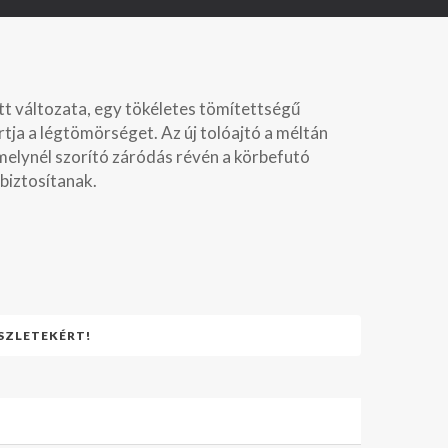
tt változata, egy tökéletes tömítettségű
artja a légtömörséget. Az új tolóajtó a méltán
melynél szorító záródás révén a körbefutó
iztosítanak.
SZLETEKÉRT!