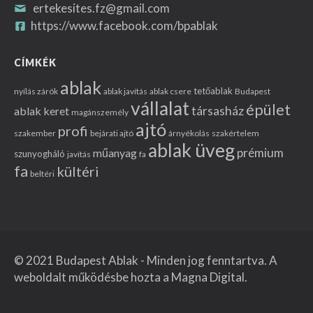
ertekesites.fz@gmail.com
https://www.facebook.com/bpablak
CÍMKÉK
ablak
tetőablak
nyílás zárók
ablak javítás
ablak csere
Budapest
vállalat
épület
társasház
ablak keret
magánszemély
ajtó
profi
szakember
bejárati ajtó
árnyékolás
szakértelem
ablak üveg
prémium
műanyag
szunyogháló
javítás
fa
fa
kültéri
beltéri
© 2021 Budapest Ablak - Minden jog fenntartva. A
weboldalt működésbe hozta a
Magna Digital
.