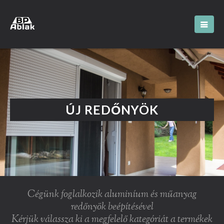
ÚJ REDŐNYÖK
Cégünk foglalkozik aluminíum és műanyag
redőnyök beépítésével
Kérjük válassza ki a megfelelő kategóriát a termékek