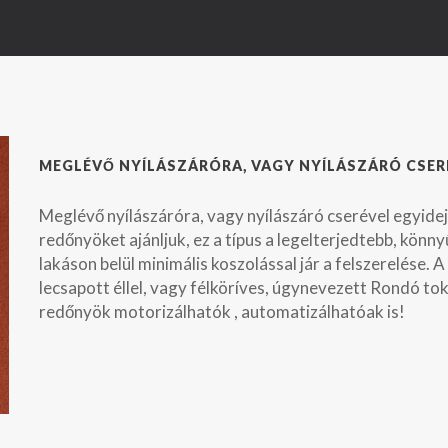
MEGLÉVŐ NYÍLÁSZÁRÓRA, VAGY NYÍLÁSZÁRÓ CSER
Meglévő nyílászáróra, vagy nyílászáró cserével egyid
redőnyöket ajánljuk, ez a típus a legelterjedtebb, könnyű
lakáson belül minimális koszolással jár a felszerelése.
lecsapott éllel, vagy félköríves, úgynevezett Rondó t
redőnyök motorizálhatók , automatizálhatóak is!