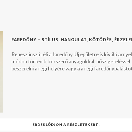
FAREDŐNY – STÍLUS, HANGULAT, KÖTŐDÉS, ÉRZEL
Reneszánszát éli a faredőny. Új épületre is kiváló árny
módon történik, korszerű anyagokkal, hőszigeteléssel. 
beszerelni a régi helyére vagy a a régi faredőnypalást
ÉRDEKLŐDJÖN A RÉSZLETEKÉRT!