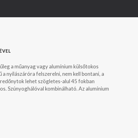
ÉVEL
ejűleg a műanyag vagy alumínium külsőtokos
 a nyílászáróra felszerelni, nem kell bontani, a
 A redőnytok lehet szögletes-alul 45 fokban
okos. Szúnyoghálóval kombinálható. Az alumínium