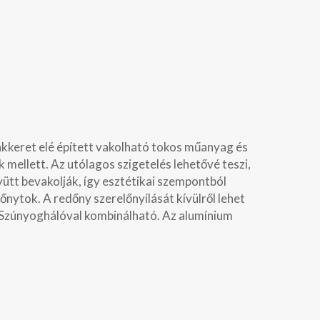
lakkeret elé épített vakolható tokos műanyag és
mellett. Az utólagos szigetelés lehetővé teszi,
yütt bevakolják, így esztétikai szempontból
őnytok. A redőny szerelőnyílását kívülről lehet
 Szúnyoghálóval kombinálható. Az alumínium