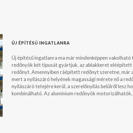
ÚJ ÉPÍTÉSŰ INGATLANRA
Új építésű ingatlanra ma már mindenképpen vakolható 
redőnyök két típusát gyártjuk, az ablakkeret eléépített 
redőnyt. Amennyiben ráépített redőnyt szeretne, már az
mert a nyílászáró helyének magassági mérete nő a red
nyílászáró tetejére kerül, a szerelőnyílás belülről les
kombinálható. Az alumínium redőnyök motorizálhatók, 