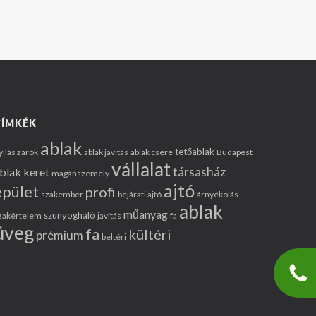
CÍMKÉK
ablak
tetőablak
yílás zárók
ablak javítás
ablak csere
Budapest
vállalat
társasház
blak keret
magánszemély
ajtó
épület
profi
szakember
bejárati ajtó
árnyékolás
ablak
műanyag
szunyogháló
zakértelem
javítás
fa
üveg
fa
kültéri
prémium
beltéri