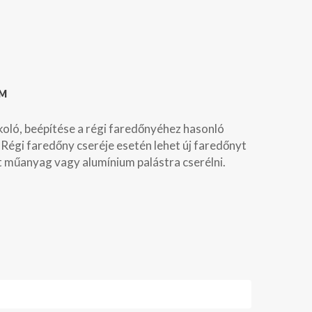
EM
ékoló, beépítése a régi faredőnyéhez hasonló
Régi faredőny cseréje esetén lehet új faredőnyt
ot műanyag vagy alumínium palástra cserélni.