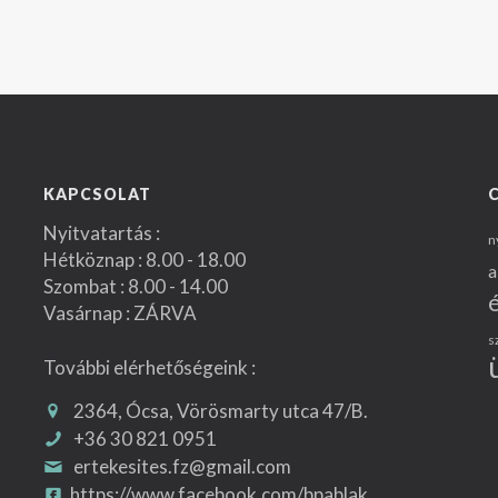
KAPCSOLAT
Nyitvatartás :
n
Hétköznap : 8.00 - 18.00
a
Szombat : 8.00 - 14.00
Vasárnap : ZÁRVA
s
További elérhetőségeink :
2364, Ócsa, Vörösmarty utca 47/B.
+36 30 821 0951
ertekesites.fz@gmail.com
https://www.facebook.com/bpablak