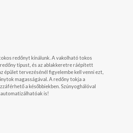
tokos redőnyt kínálunk. A vakolható tokos
redőny típust, és az ablakkeretre ráépített
 épület tervezésénél figyelembe kell venni ezt,
őnytok magasságával. A redőny tokja a
z hozzáférhető a későbbiekben. Szúnyoghálóval
automatizálhatóak is!