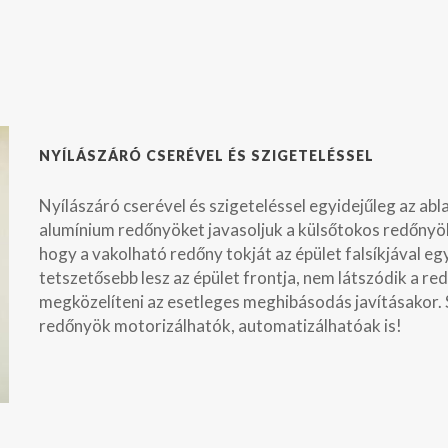
NYÍLÁSZÁRÓ CSERÉVEL ÉS SZIGETELÉSSEL
Nyílászáró cserével és szigeteléssel egyidejűleg az ab
alumínium redőnyöket javasoljuk a külsőtokos redőnyök 
hogy a vakolható redőny tokját az épület falsíkjával eg
tetszetősebb lesz az épület frontja, nem látszódik a red
megközelíteni az esetleges meghibásodás javításakor.
redőnyök motorizálhatók, automatizálhatóak is!